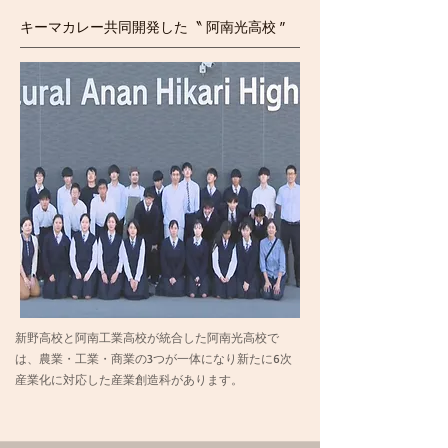
キーマカレー​共同開発した〝 阿南光高校 ”
新野高校と阿南工業高校が統合した阿南光高校で
は、農業・工業・商業の3つが一体になり新たに6次
産業化に対応した産業創造科があります。