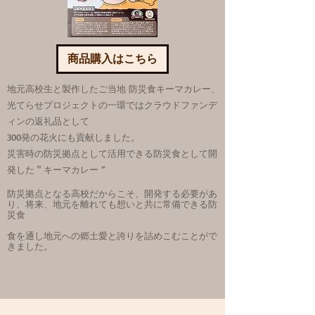
商品購入はこちら
地元高校生と製作したご当地 防災食キーマカレー、
光てらせプロジェクトの一環ではクラウドファンデ
ィンの返礼品として
300発の花火にも貢献しました。
災害時の防災拠点として活用できる防災食として開
発した " キーマカレー ”
防災拠点となる高校だからこそ、開発する必要があ
り、将来、地元を離れても想いと共に常備できる防
災食
食を通し地元への郷土愛と誇りを詰めこむことがで
きました。