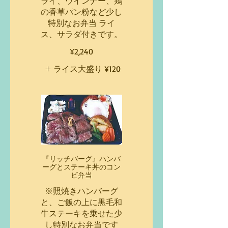
ライ、ウインナー、鶏
の香草パン粉など少し
特別なお弁当 ライ
ス、サラダ付きです。
¥2,240
ライス大盛り
¥120
『リッチバーグ』ハンバ
ーグとステーキ丼のコン
ビ弁当
※照焼きハンバーグ
と、ご飯の上に黒毛和
牛ステーキを乗せた少
し特別なお弁当です