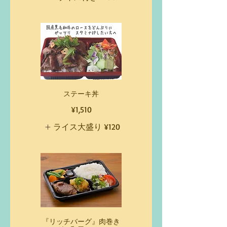
ステーキ丼
¥1,510
ライス大盛り
¥120
『リッチバーグ』肉巻き