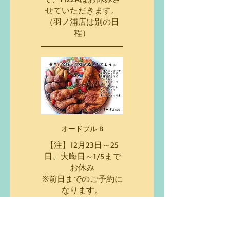
せていただきます。
（羽ノ浦店は別の日
程）
オードブル B
【注】12月23日～25
日、大晦日～1/5まで
お休み
※前日までのご予約に
なります。
当日の場合はお電話に
て要相談にてお願い致
します。